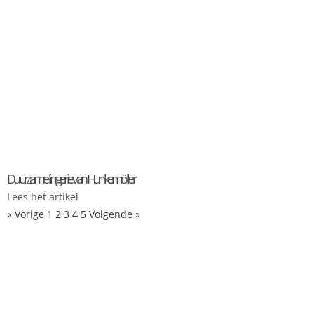
Duurzame lingerie van Hunkemöller
Lees het artikel
« Vorige
1
2
3
4
5
Volgende »