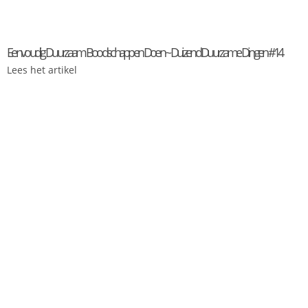
Eenvoudig Duurzaam Boodschappen Doen ~ Duizend Duurzame Dingen #14
Lees het artikel