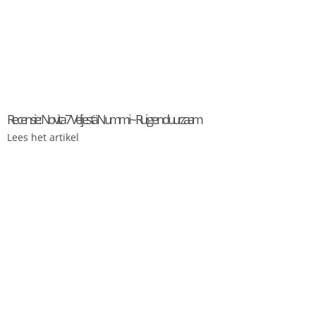
Recensie: Novita 7 Veljestä Nummi ~ Ruig en duurzaam
Lees het artikel